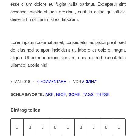
esse cillum dolore eu fugiat nulla pariatur. Excepteur sint
occaecat cupidatat non proident, sunt in culpa qui officia
deserunt mollit anim id est laborum.
Lorem ipsum dolor sit amet, consectetur adipisicing elit, sed
do eiusmod tempor incididunt ut labore et dolore magna
aliqua. Ut enim ad minim veniam, quis nostrud exercitation
ullamco laboris nisi
/
/
7. MAI 2010
0 KOMMENTARE
VON
ADMIN71
SCHLAGWORTE:
ARE
,
NICE
,
SOME
,
TAGS
,
THESE
Eintrag teilen